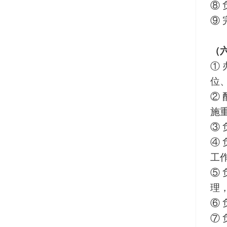
⑧
⑨
（
①
位
②
施
③
④
工
⑤
理
⑥
⑦