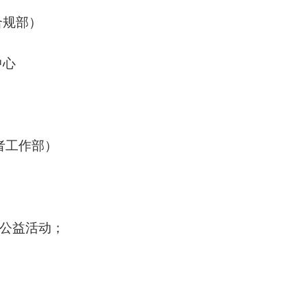
部
室（合规部）
理者）
中心
工作部）
的公益活动；