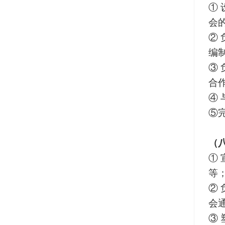
①
会
②
编
③
合
④
⑤
（
①
等
②
会
③