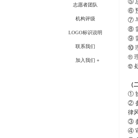
⑤
志愿者团队
⑥
机构评级
⑦
⑧
LOGO标识说明
⑨
联系我们
⑩
⑪
加入我们
⑫
（
①
②
律
③
④