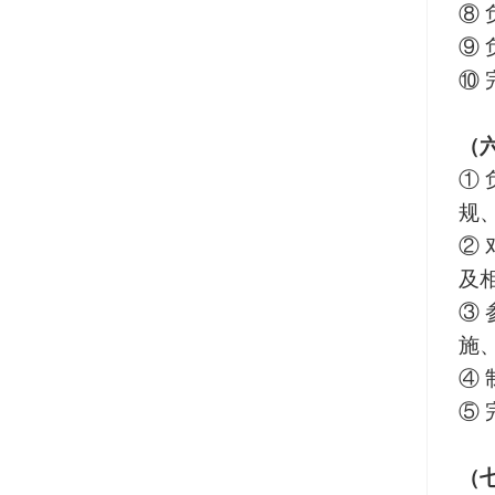
⑧
⑨
⑩
（
①
规
②
及
③
施
④
⑤
（