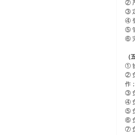
②
③
④
⑤
⑥
（
①
②
作
③
④
⑤
⑥
⑦