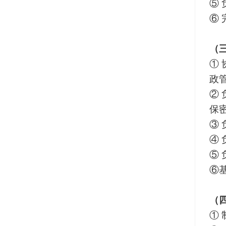
⑤
⑥
（
①
政
②
保
③
④
⑤
⑥
（
①