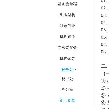
01
基金会章程
02
组织架构
03
04
领导简介
05
机构资质
06
07
专家委员会
08
机构领导
二
秘书处
（
秘书处
①
②
办公室
③
部门职责
④