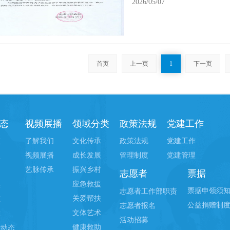
2026/05/07
首页
上一页
1
下一页
态
视频展播
领域分类
政策法规
党建工作
了解我们
文化传承
政策法规
党建工作
态
视频展播
成长发展
管理制度
党建管理
报
艺脉传承
振兴乡村
间
志愿者
票据
应急救援
实
票据申领须
志愿者工作部职责
关爱帮扶
态
公益捐赠制
志愿者报名
文体艺术
栏
活动招募
健康救助
善动态