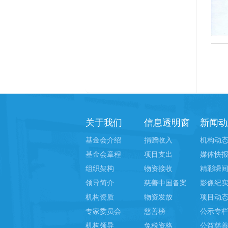
关于我们
信息透明窗
新闻动
机构动
捐赠收入
基金会介绍
媒体快
项目支出
基金会章程
精彩瞬
物资接收
组织架构
影像纪
慈善中国备案
领导简介
项目动
物资发放
机构资质
公示专
慈善榜
专家委员会
公益慈
免税资格
机构领导