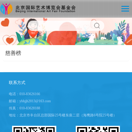
慈善榜
联系方式
电话：010-83626166
邮箱：ybhjjh2013@163.com
传真：010-83628188
地址：北京市丰台区总部国际25号楼东座二层（海鹰路6号院25号楼）